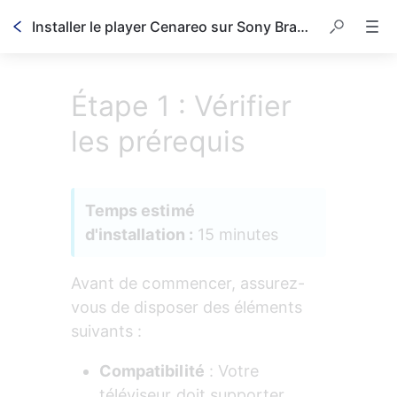
Installer le player Cenareo sur Sony Bravia
Étape 1 : Vérifier
les prérequis
Temps estimé 
d'installation :
 15 minutes
Avant de commencer, assurez-
vous de disposer des éléments 
suivants :
Compatibilité
 : Votre 
téléviseur doit supporter 