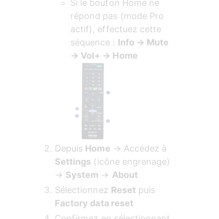
Si le bouton Home ne 
répond pas (mode Pro 
actif), effectuez cette 
séquence : 
Info → Mute 
→ Vol+ → Home
Depuis 
Home
 → Accédez à 
Settings
 (icône engrenage) 
→ 
System
 → 
About
Sélectionnez 
Reset
 puis 
Factory data reset
Confirmez en sélectionnant 