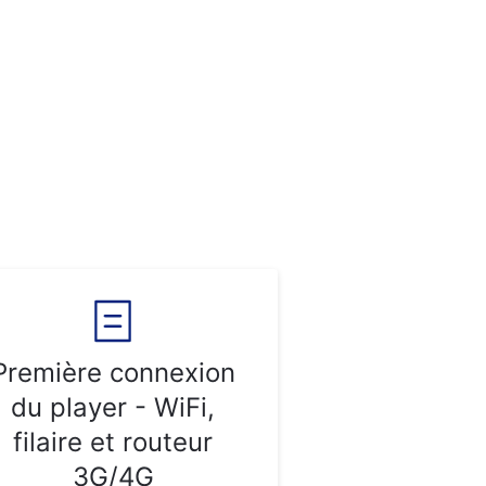
Première connexion
du player - WiFi,
filaire et routeur
3G/4G