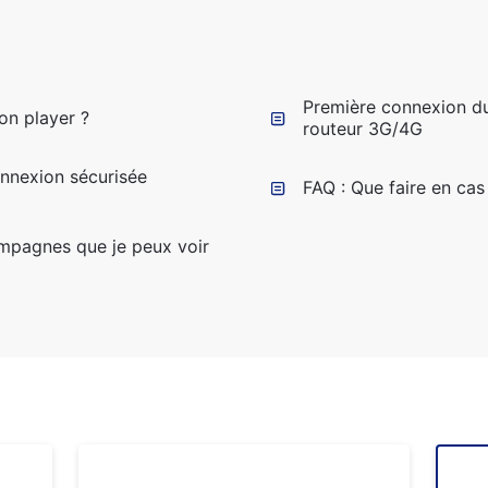
Première connexion du p
on player ?
routeur 3G/4G
onnexion sécurisée
FAQ : Que faire en ca
ampagnes que je peux voir