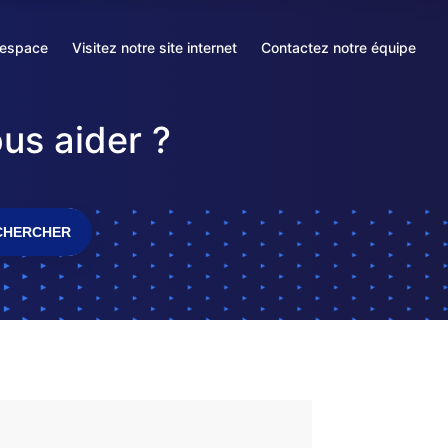
 espace
Visitez notre site internet
Contactez notre équipe
S'ouvre
S'ouvre
dans
dans
un
un
us aider ?
nouvel
nouvel
onglet
onglet
CHERCHER