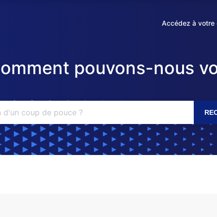
Accédez à votre
S'ouvre
dans
un
comment pouvons-nous vo
nouvel
onglet
RE