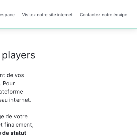
 espace
Visitez notre site internet
Contactez notre équipe
S'ouvre
S'ouvre
dans
dans
un
un
nouvel
nouvel
onglet
onglet
 players
nt de vos 
. Pour 
lateforme 
au internet.  
ge de votre 
et finalement, 
 de statut 