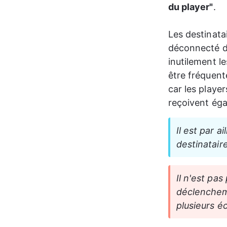
du player"
.  
Les destinata
déconnecté de
inutilement l
être fréquent
car les playe
reçoivent éga
Il est par 
destinataire
Il n'est pas
déclencheme
plusieurs é