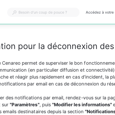
Accédez à votre
S'ouvre
dans
un
nouvel
onglet
ation pour la déconnexion des
e Cenareo permet de superviser le bon fonctionneme
munication (en particulier diffusion et connectivité)
tâche et réagir plus rapidement en cas d'incident, la p
otifications par email en cas de déconnexion du rése
er des notifications par email, rendez-vous sur la pa
 sur 
"Paramètres"
, puis 
"Modifier les informations" 
 emails destinataires depuis la section 
"Notifications