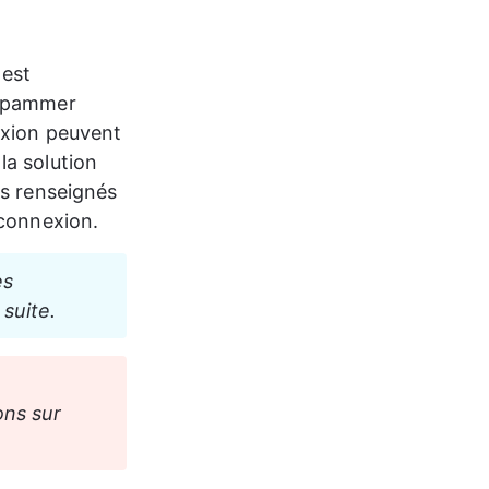
 est 
 spammer 
exion peuvent 
a solution 
es renseignés 
connexion.  
es 
 suite.
ons sur 