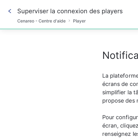
Superviser la connexion des players
Cenareo - Centre d'aide
Player
0%
Notific
La plateform
écrans de com
simplifier la 
propose des n
Pour configur
écran, cliquez
renseignez les